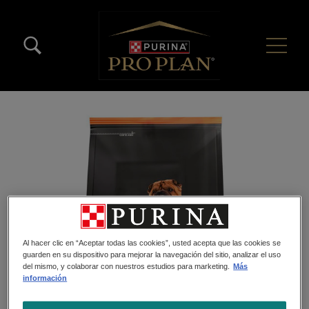
Pasar al contenido principal
Menú Secundario Pro Plan
Menú Principal Pro Plan
Al hacer clic en “Aceptar todas las cookies”, usted acepta que las cookies se
guarden en su dispositivo para mejorar la navegación del sitio, analizar el uso
del mismo, y colaborar con nuestros estudios para marketing.
Más
información