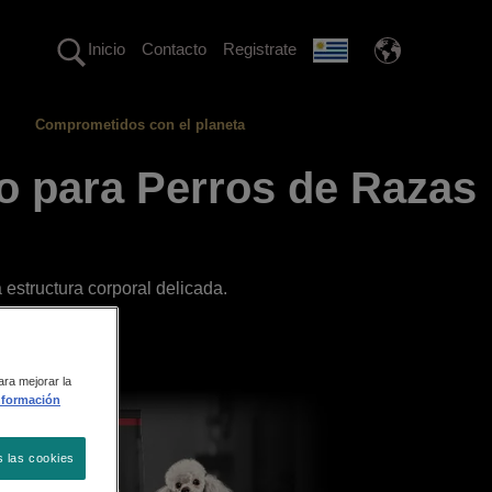
Inicio
Contacto
Registrate
Comprometidos con el planeta
to para Perros de Razas
estructura corporal delicada.
ara mejorar la
nformación
s las cookies