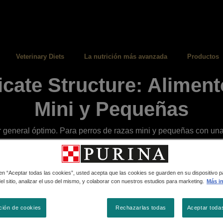
Veterinary Diets
La nutrición más avanzada
Productos
cate Structure: Alimen
Mini y Pequeñas
 general óptimo. Para perros de razas mini y pequeñas con una 
 en “Aceptar todas las cookies”, usted acepta que las cookies se guarden en su dispositivo p
l sitio, analizar el uso del mismo, y colaborar con nuestros estudios para marketing.
Más i
ción de cookies
Rechazarlas todas
Aceptar toda