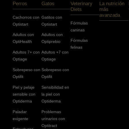
Perros
Gatos
Veterinary
La nutrición
Diets
más
avanzada
Cachorros con
Gatitos con
Fórmulas
Optistart
Optistart
caninas
Adultos con
Adultos con
Fórmulas
OptiHealth
Optiprebio
felinas
Adultos 7+ con
Adultos +7 con
Optiage
Optiage
Sobrepeso con
Sobrepeso con
Optifit
Optifit
Piel y pelaje
Sensibilidad en
sensible con
la piel con
Optiderma
Optiderma
Paladar
Problemas
exigente
urinarios con
Optitract