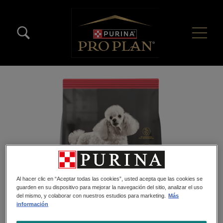
Pasar al contenido principal
Menú Secundario Pro Plan
Menú Principal Pro Plan
Al hacer clic en “Aceptar todas las cookies”, usted acepta que las cookies se
guarden en su dispositivo para mejorar la navegación del sitio, analizar el uso
del mismo, y colaborar con nuestros estudios para marketing.
Más
información