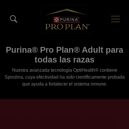
Pasar al contenido principal
Menú Secundario Pro Plan
Menú Principal Pro Plan
Purina® Pro Plan® Adult para
todas las razas
Nuestra avanzada tecnología OptiHealth® contiene
Spirulina, cuya efectividad ha sido científicamente probada
que ayuda a fortalecer el sistema inmune.