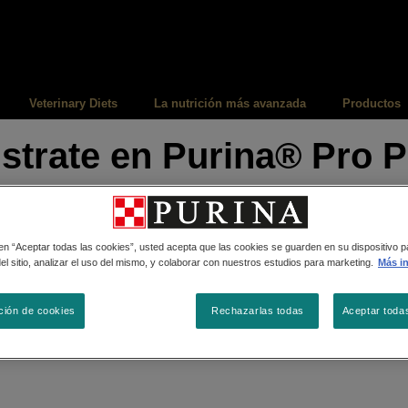
Veterinary Diets
La nutrición más avanzada
Productos
strate en Purina® Pro 
 en “Aceptar todas las cookies”, usted acepta que las cookies se guarden en su dispositivo p
l sitio, analizar el uso del mismo, y colaborar con nuestros estudios para marketing.
Más i
ción de cookies
Rechazarlas todas
Aceptar toda