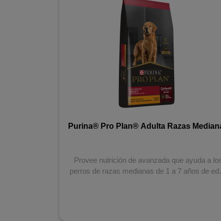
aza pequeña
Purina® Pro Plan® Adulta Razas Median
de vida....
Provee nutrición de avanzada que ayuda a lo
perros de razas medianas de 1 a 7 años de ed
a man...