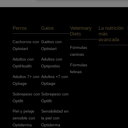
Menú footer Pro Plan
Perros
Gatos
Veterinary
La nutrición
Diets
más
avanzada
Cachorros con
Gatitos con
Fórmulas
Optistart
Optistart
caninas
Adultos con
Adultos con
Fórmulas
OptiHealth
Optiprebio
felinas
Adultos 7+ con
Adultos +7 con
Optiage
Optiage
Sobrepeso con
Sobrepeso con
Optifit
Optifit
Piel y pelaje
Sensibilidad en
sensible con
la piel con
Optiderma
Optiderma