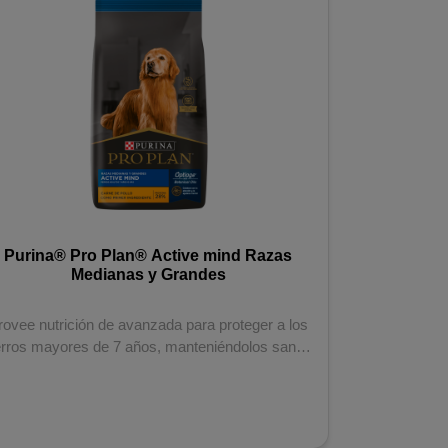
Purina® Pro Plan® Active mind Razas
Purina® P
Medianas y Grandes
rovee nutrición de avanzada para proteger a los
Formulado
rros mayores de 7 años, manteniéndolos sanos
ingredien
y...