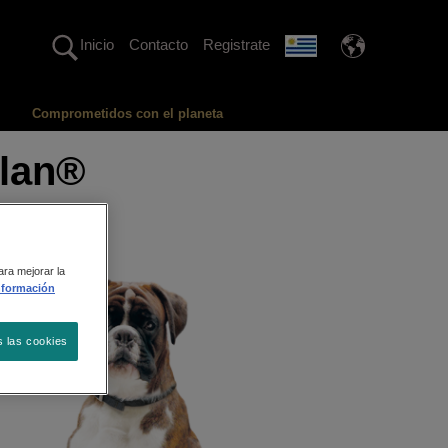
Inicio
Contacto
Registrate
Comprometidos con el planeta
Plan®
ara mejorar la
nformación
s las cookies