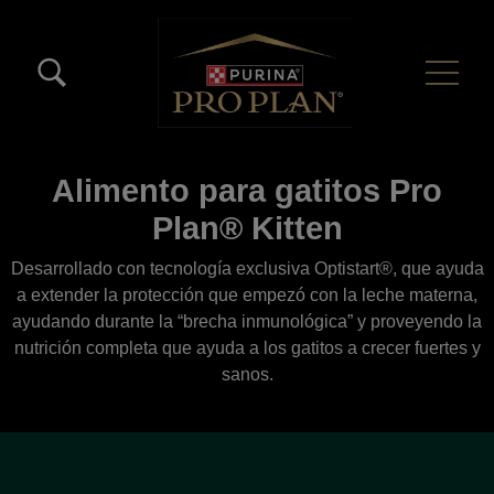
Pasar al contenido principal
Menú Secundario Pro Plan
Menú Principal Pro Plan
Alimento para gatitos Pro
Plan® Kitten
Desarrollado con tecnología exclusiva Optistart®, que ayuda
a extender la protección que empezó con la leche materna,
ayudando durante la “brecha inmunológica” y proveyendo la
nutrición completa que ayuda a los gatitos a crecer fuertes y
sanos.