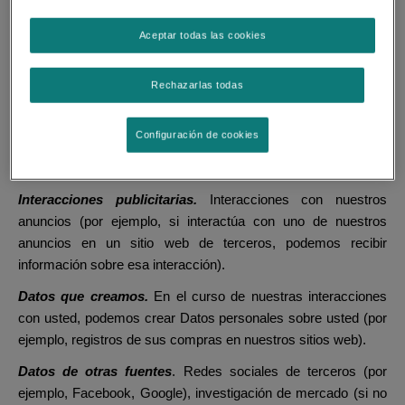
entre usted y Nestlé.
Aceptar todas las cookies
Centro de Servicios al Consumidor de Nestlé
. Llamadas a
nuestro centro de servicios al consumidor.
Rechazarlas todas
Formularios de registro en papel
. Formularios de registro
impresos o similares que recogemos a través de, por ejemplo,
Configuración de cookies
correo postal, demostraciones en tiendas, concursos y otras
promociones o eventos.
Interacciones publicitarias.
Interacciones con nuestros
anuncios (por ejemplo, si interactúa con uno de nuestros
anuncios en un sitio web de terceros, podemos recibir
información sobre esa interacción).
Datos que creamos.
En el curso de nuestras interacciones
con usted, podemos crear Datos personales sobre usted (por
ejemplo, registros de sus compras en nuestros sitios web).
Datos de otras fuentes
. Redes sociales de terceros (por
ejemplo, Facebook, Google), investigación de mercado (si no