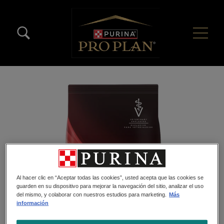
Pasar al contenido principal
Menú Secundario Pro Plan
Menú Principal Pro Plan
Al hacer clic en “Aceptar todas las cookies”, usted acepta que las cookies se
guarden en su dispositivo para mejorar la navegación del sitio, analizar el uso
del mismo, y colaborar con nuestros estudios para marketing.
Más
información