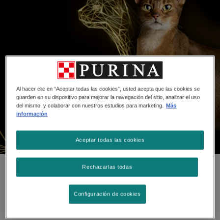
Al hacer clic en “Aceptar todas las cookies”, usted acepta que las cookies se
guarden en su dispositivo para mejorar la navegación del sitio, analizar el uso
del mismo, y colaborar con nuestros estudios para marketing.
Más
información
Aceptar todas las cookies
Rechazarlas todas
Comida para gatos Purina®
Pro Plan® gatos Alimento
Configuración de cookies
húmedo