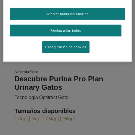
Aceptar todas las cookies
Rechazarlas todas
Configuración de cookies
Alimento Seco
Descubre Purina Pro Plan
Urinary Gatos
Tecnología Optitract Gato
Tamaños disponibles
1Kg
3Kg
7.5Kg
15Kg