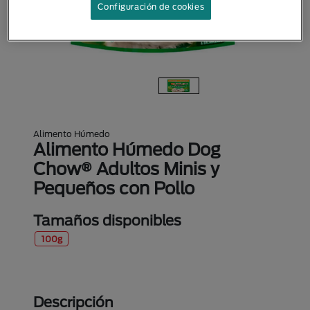
Configuración de cookies
Alimento Húmedo
Alimento Húmedo Dog
Chow® Adultos Minis y
Pequeños con Pollo
Tamaños disponibles
100g
Descripción