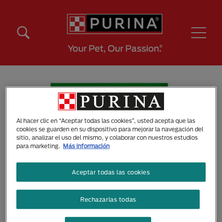
Pasar al contenido principal
Menú Secundario Purina
Menú Principal Purina
Al hacer clic en “Aceptar todas las cookies”, usted acepta que las
cookies se guarden en su dispositivo para mejorar la navegación del
sitio, analizar el uso del mismo, y colaborar con nuestros estudios
para marketing.
Más información
Aceptar todas las cookies
Rechazarlas todas