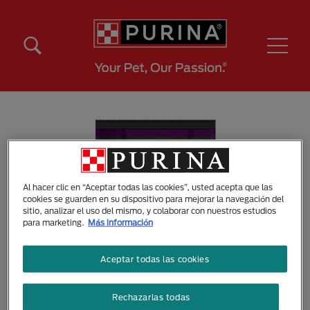
Pasar al contenido principal
Menú Secundario Purina
Menú Principal Purina
Al hacer clic en “Aceptar todas las cookies”, usted acepta que las
cookies se guarden en su dispositivo para mejorar la navegación del
sitio, analizar el uso del mismo, y colaborar con nuestros estudios
para marketing.
Más información
Aceptar todas las cookies
Rechazarlas todas