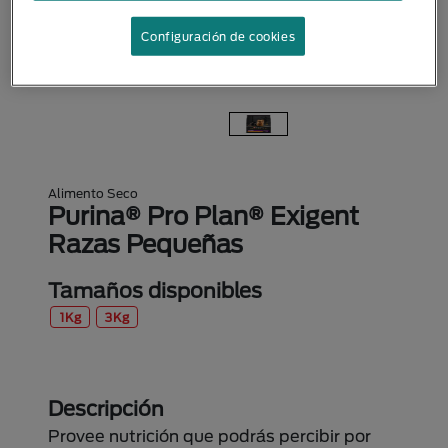
Configuración de cookies
Alimento Seco
Purina® Pro Plan® Exigent
Razas Pequeñas
Tamaños disponibles
1Kg
3Kg
Descripción
Provee nutrición que podrás percibir por