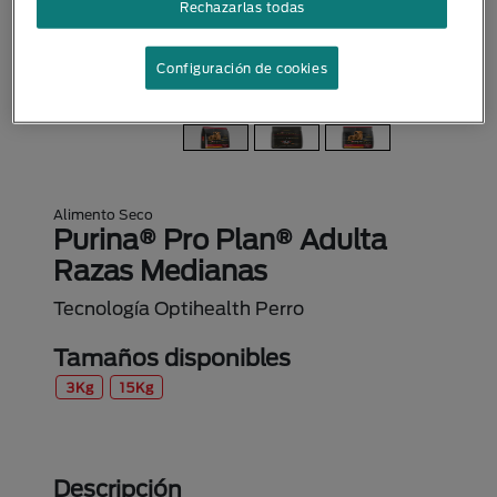
Rechazarlas todas
Configuración de cookies
Alimento Seco
Purina® Pro Plan® Adulta
Razas Medianas
Tecnología Optihealth Perro
Tamaños disponibles
3Kg
15Kg
Descripción