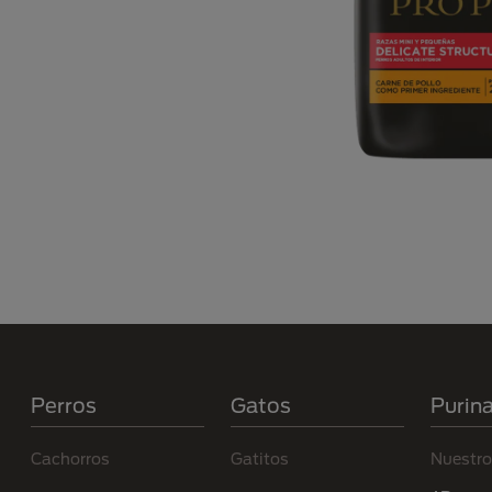
Menú Footer Purina
Perros
Gatos
Purin
Cachorros
Gatitos
Nuestro