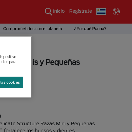
Inicio
Regístrate
Comprometidos con el planeta
¿Por qué Purina?
ispositivo
Razas Minis y Pequeñas
tudios para
ifortis Perro
las cookies
sponibles
.5Kg
n
elicate Structure Razas Mini y Pequeñas
®
s
fortalece los huesos y dientes.