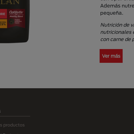
Además nutre 
pequeña.
Nutrición de 
nutricionales 
con carne de 
Ver más
a
s productos