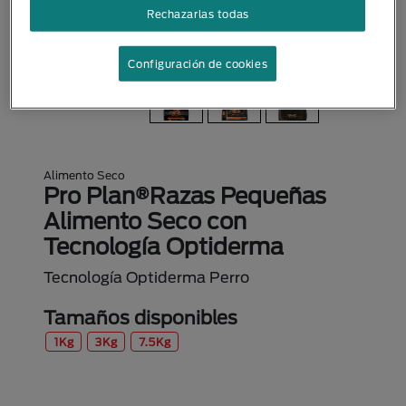
Rechazarlas todas
Configuración de cookies
Alimento Seco
Pro Plan®Razas Pequeñas
Alimento Seco con
Tecnología Optiderma
Tecnología Optiderma Perro
Tamaños disponibles
1Kg
3Kg
7.5Kg