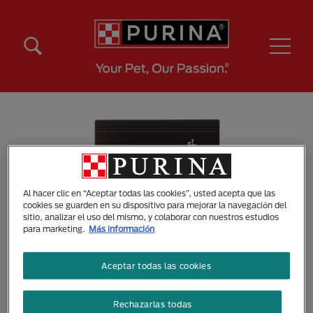
Pasar al contenido principal
Menú Secundario Purina
Menú Principal Purina
Al hacer clic en “Aceptar todas las cookies”, usted acepta que las
cookies se guarden en su dispositivo para mejorar la navegación del
sitio, analizar el uso del mismo, y colaborar con nuestros estudios
para marketing.
Más información
Aceptar todas las cookies
Rechazarlas todas