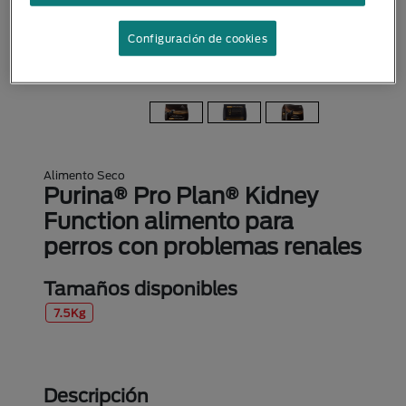
Configuración de cookies
Alimento Seco
Purina® Pro Plan® Kidney
Function alimento para
perros con problemas renales
Tamaños disponibles
7.5Kg
Descripción