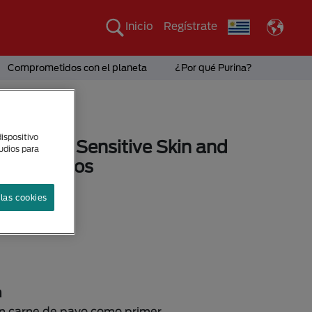
Inicio
Regístrate
Comprometidos con el planeta
¿Por qué Purina?
ispositivo
ro Plan® Sensitive Skin and
tudios para
para perros
tidual Perro
las cookies
sponibles
n
n carne de pavo como primer