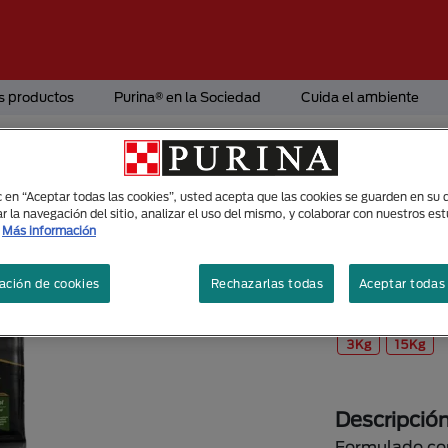
s productos
Purina® en la Sociedad
Cuida el ambiente
Alimento Seco
ic en “Aceptar todas las cookies”, usted acepta que las cookies se guarden en su d
Purina® P
r la navegación del sitio, analizar el uso del mismo, y colaborar con nuestros es
Más información
stomach 
Tecnología Op
ación de cookies
Rechazarlas todas
Aceptar todas 
Tamaños di
3Kg
15Kg
Descripció
Formulado co