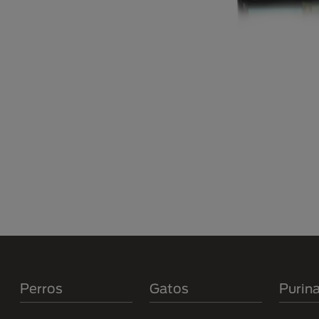
Menú Footer Purina
Perros
Gatos
Purin