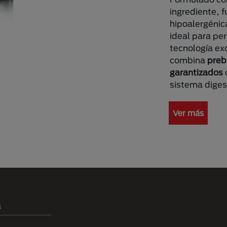
ingrediente, f
hipoalergénic
ideal para per
tecnología ex
combina
preb
garantizados
sistema diges
Ver más
a