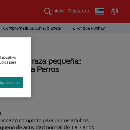
Inicio
Regístrate
Comprometidos con el planeta
¿Por qué Purina?
ispositivo
® adulto raza pequeña:
tudios para
 Seco para Perros
sponibles
las cookies
8kg.
21kg.
n
anceado completo para perros adultos
ueño de actividad normal de 1 a 7 años