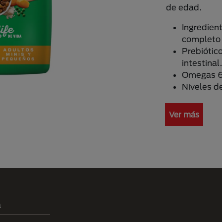
de edad.
Ingredien
completo 
Prebiótico
intestinal
Omegas 6
Niveles d
Ver más
a