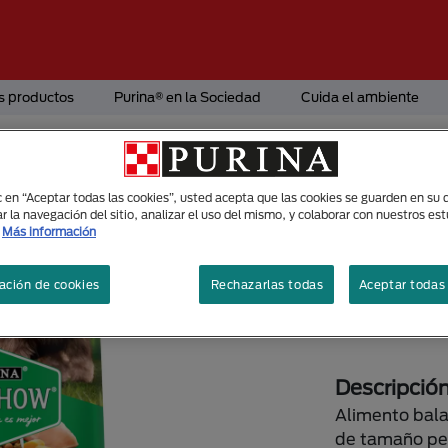
s productos
Purina® en la Sociedad
Cuida el ambiente
Alimento Seco
ic en “Aceptar todas las cookies”, usted acepta que las cookies se guarden en su d
Dog chow
r la navegación del sitio, analizar el uso del mismo, y colaborar con nuestros es
Más información
Alimento
Tamaños di
ación de cookies
Rechazarlas todas
Aceptar todas 
1.5kg
3Kg
Descripció
Alimento bal
de tamaño peq