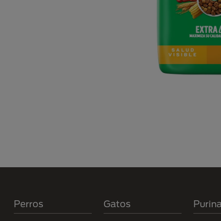
Menú Footer Purina
Perros
Gatos
Purin