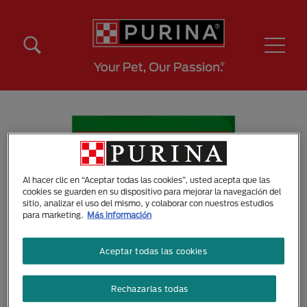
Pasar al contenido principal
Menú Secundario Purina
Menú Principal Purina
Al hacer clic en “Aceptar todas las cookies”, usted acepta que las
cookies se guarden en su dispositivo para mejorar la navegación del
sitio, analizar el uso del mismo, y colaborar con nuestros estudios
para marketing.
Más información
Aceptar todas las cookies
Rechazarlas todas