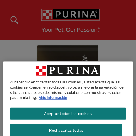
Pasar al contenido principal
Menú Secundario Purina
Menú Principal Purina
Al hacer clic en “Aceptar todas las cookies”, usted acepta que las
cookies se guarden en su dispositivo para mejorar la navegación del
sitio, analizar el uso del mismo, y colaborar con nuestros estudios
para marketing.
Más información
Aceptar todas las cookies
Rechazarlas todas