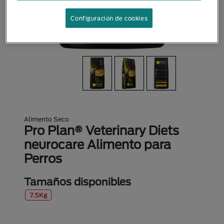
Configuración de cookies
Alimento Seco
Pro Plan® Veterinary Diets
neurocare Alimento para
Perros
Tamaños disponibles
7.5Kg