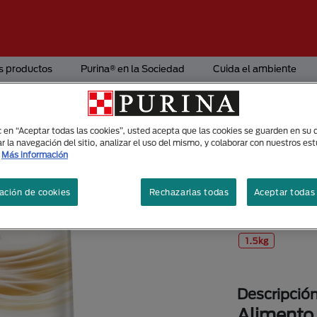
s productos
Purina® en la Sociedad
Cuida el ambiente
ic en “Aceptar todas las cookies”, usted acepta que las cookies se guarden en su d
Alimento Seco
r la navegación del sitio, analizar el uso del mismo, y colaborar con nuestros es
Purina® 
Más información
gatos con
alimento
ación de cookies
Rechazarlas todas
Aceptar todas 
Tamaños di
1.5kg
Descripció
Alimento 