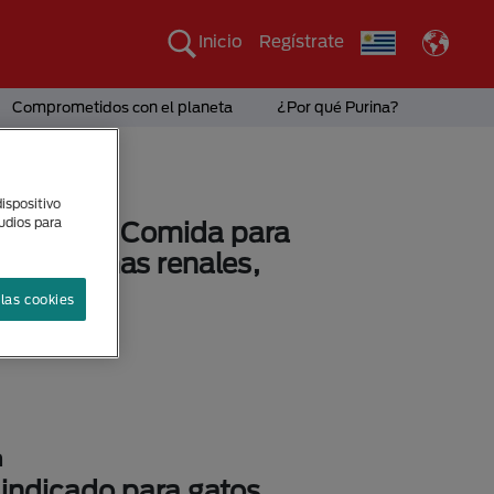
Inicio
Regístrate
Comprometidos con el planeta
¿Por qué Purina?
ispositivo
tudios para
Pro Plan® Comida para
 problemas renales,
 seco
las cookies
sponibles
n
indicado para gatos