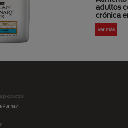
adultos 
crónica 
Ver más
a
s productos
é Purina?
ón