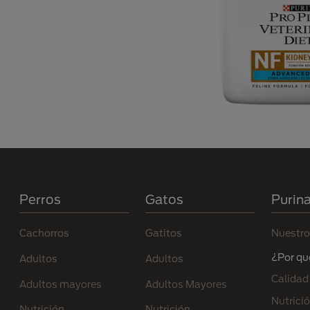
Menú Footer Purina
Perros
Gatos
Purin
Cachorros
Gatitos
Nuestro
¿Por qu
Adultos
Adultos
Calidad
Adultos mayores
Adultos Mayores
Nutrici
Nutrición
Nutrición