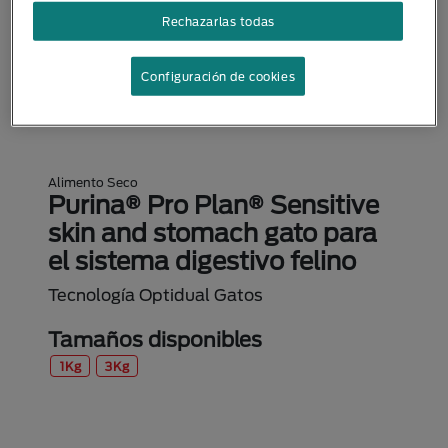
Rechazarlas todas
Configuración de cookies
Alimento Seco
Purina® Pro Plan® Sensitive
skin and stomach gato para
el sistema digestivo felino
Tecnología Optidual Gatos
Tamaños disponibles
1Kg
3Kg