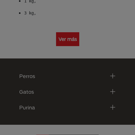
1 kg,
3 kg,
Ver más
Menú Footer Purina
Perros
Gatos
Purina