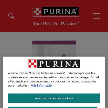
Pasar al contenido principal
Menú Secundario Purina
Menú Principal Purina
Al hacer clic en “Aceptar todas las cookies”, usted acepta que las
cookies se guarden en su dispositivo para mejorar la navegación del
sitio, analizar el uso del mismo, y colaborar con nuestros estudios
para marketing.
Más información
Aceptar todas las cookies