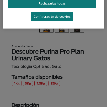
Rechazarlas todas
Configuración de cookies
Alimento Seco
Descubre Purina Pro Plan
Urinary Gatos
Tecnología Optitract Gato
Tamaños disponibles
1Kg
3Kg
7.5Kg
15Kg
Descripción