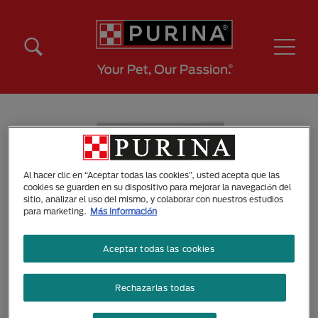
Pasar al contenido principal
Menú Secundario Purina
Menú Principal Purina
Al hacer clic en “Aceptar todas las cookies”, usted acepta que las
cookies se guarden en su dispositivo para mejorar la navegación del
sitio, analizar el uso del mismo, y colaborar con nuestros estudios
para marketing.
Más información
Aceptar todas las cookies
Rechazarlas todas