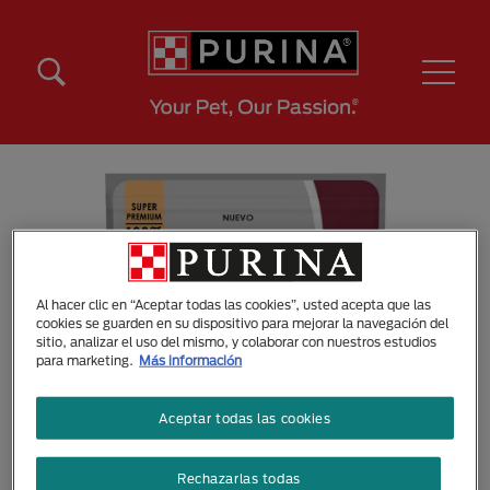
Pasar al contenido principal
Menú Secundario Purina
Menú Principal Purina
Al hacer clic en “Aceptar todas las cookies”, usted acepta que las
cookies se guarden en su dispositivo para mejorar la navegación del
sitio, analizar el uso del mismo, y colaborar con nuestros estudios
para marketing.
Más información
Aceptar todas las cookies
Rechazarlas todas