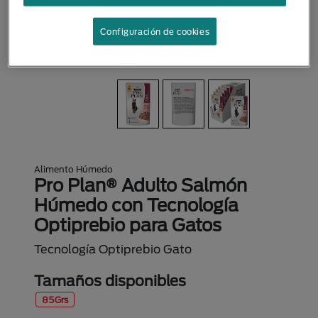
Configuración de cookies
Alimento Húmedo
Pro Plan® Adulto Salmón
Húmedo con Tecnología
Optiprebio para Gatos
Tecnología Optiprebio Gato
Tamaños disponibles
85Grs