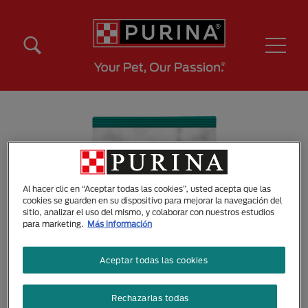
Pasar al contenido principal
Menú Secundario Purina
Menú Principal Purina
Al hacer clic en “Aceptar todas las cookies”, usted acepta que las
cookies se guarden en su dispositivo para mejorar la navegación del
sitio, analizar el uso del mismo, y colaborar con nuestros estudios
para marketing.
Más información
Aceptar todas las cookies
Rechazarlas todas