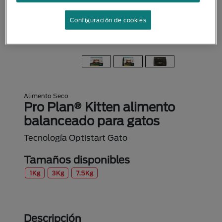
Configuración de cookies
Alimento Seco
Pro Plan® Kitten alimento
balanceado para gatos
Tecnología Optistart Gato
Tamaños disponibles
1Kg
3Kg
7.5Kg
Descripción