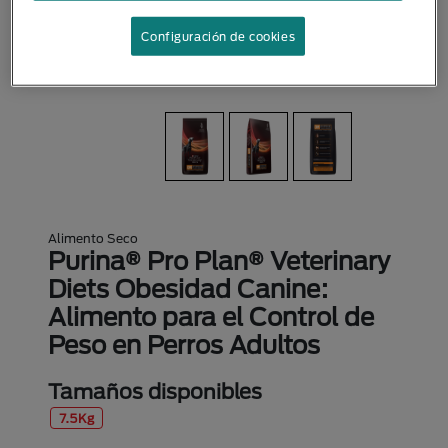
Configuración de cookies
Alimento Seco
Purina® Pro Plan® Veterinary
Diets Obesidad Canine:
Alimento para el Control de
Peso en Perros Adultos
Tamaños disponibles
7.5Kg