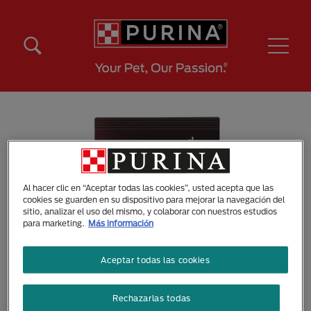
Pasar al contenido principal
Menú Secundario Purina
Menú Principal Purina
Al hacer clic en “Aceptar todas las cookies”, usted acepta que las
cookies se guarden en su dispositivo para mejorar la navegación del
sitio, analizar el uso del mismo, y colaborar con nuestros estudios
para marketing.
Más información
Aceptar todas las cookies
Rechazarlas todas