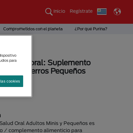
Inicio
Regístrate
Comprometidos con el planeta
¿Por qué Purina?
ispositivo
tudios para
® salud oral: Suplemento
io para Perros Pequeños
las cookies
sponibles
n
lud Oral Adultos Minis y Pequeños es
o / complemento alimenticio para