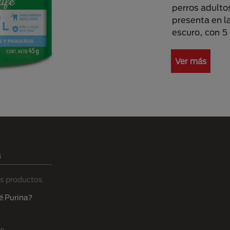
perros adultos
presenta en l
escuro, con 5 
Ver más
a
s productos
é Purina?
ón