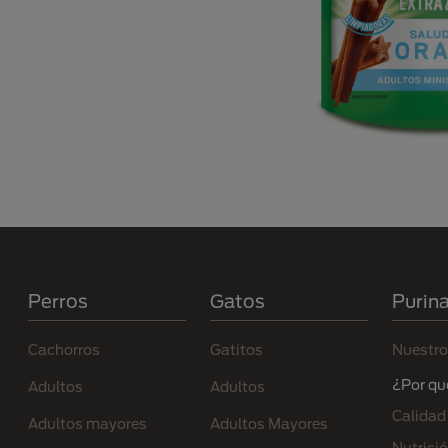
Menú Footer Purina
Perros
Gatos
Purin
Cachorros
Gatitos
Nuestro
¿Por qu
Adultos
Adultos
Calidad
Adultos mayores
Adultos Mayores
Nutrici