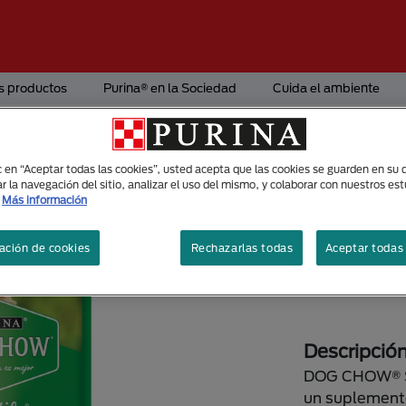
s productos
Purina® en la Sociedad
Cuida el ambiente
ic en “Aceptar todas las cookies”, usted acepta que las cookies se guarden en su d
Alimento Seco
r la navegación del sitio, analizar el uso del mismo, y colaborar con nuestros es
Dog chow
Más información
Alimentic
ación de cookies
Rechazarlas todas
Aceptar todas 
Tamaños di
80gr.
Descripció
DOG CHOW® Sa
un suplement