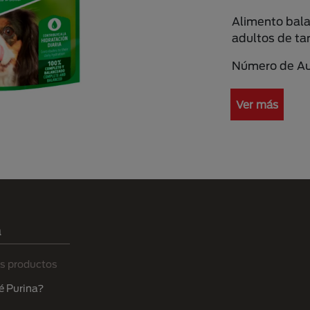
Alimento bal
adultos de t
Número de Au
Ver más
a
s productos
é Purina?