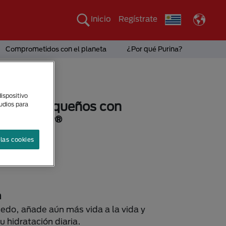
Inicio
Regístrate
Comprometidos con el planeta
¿Por qué Purina?
ispositivo
minis y pequeños con
tudios para
Dog Chow®
las cookies
sponibles
n
do, añade aún más vida a la vida y
u hidratación diaria.