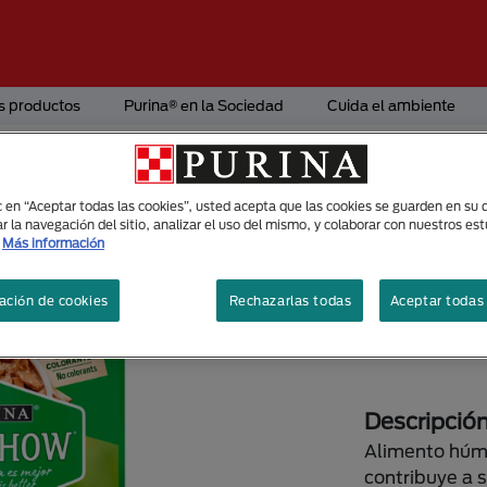
s productos
Purina® en la Sociedad
Cuida el ambiente
Alimento Húmedo
ic en “Aceptar todas las cookies”, usted acepta que las cookies se guarden en su d
Adultos 
r la navegación del sitio, analizar el uso del mismo, y colaborar con nuestros es
Más información
cordero 
ación de cookies
Rechazarlas todas
Aceptar todas 
Tamaños di
100g
Descripció
Alimento húme
contribuye a s