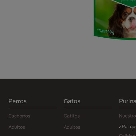
Menú Footer Purina
Perros
Gatos
Purin
Cachorros
Gatitos
Nuestro
¿Por qu
Adultos
Adultos
Calidad