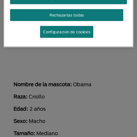
Rechazarlas todas
Configuración de cookies
Nombre de la mascota:
Obama
Raza:
Criollo
Edad:
2 años
Sexo:
Macho
Tamaño:
Mediano