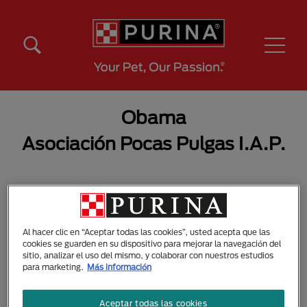
Pasar al contenido principal
Menú Secundario Purina
Menú Principal Purina
Obama
Asociación Pocas Pulgas I.A.P.
Al hacer clic en “Aceptar todas las cookies”, usted acepta que las
cookies se guarden en su dispositivo para mejorar la navegación del
sitio, analizar el uso del mismo, y colaborar con nuestros estudios
para marketing.
Más información
Aceptar todas las cookies