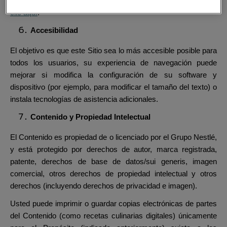
similares en este Sitio. Para obtener más información,
haga
clic aquí
.
Accesibilidad
El objetivo es que este Sitio sea lo más accesible posible para
todos los usuarios, su experiencia de navegación puede
mejorar si modifica la configuración de su software y
dispositivo (por ejemplo, para modificar el tamaño del texto) o
instala tecnologías de asistencia adicionales.
Contenido y Propiedad Intelectual
El Contenido es propiedad de o licenciado por el Grupo Nestlé,
y está protegido por derechos de autor, marca registrada,
patente, derechos de base de datos/sui generis, imagen
comercial, otros derechos de propiedad intelectual y otros
derechos (incluyendo derechos de privacidad e imagen).
Usted puede imprimir o guardar copias electrónicas de partes
del Contenido (como recetas culinarias digitales) únicamente