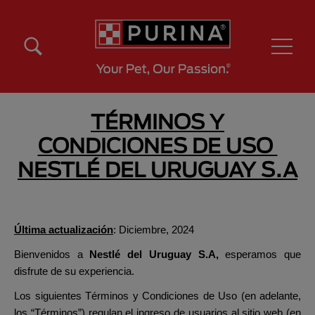
Pasar al contenido principal
Menú Secundario Purina
Menú Principal Purina
TÉRMINOS Y
CONDICIONES DE USO
NESTLÉ DEL URUGUAY S.A
Última actualización
: Diciembre, 2024
Bienvenidos a
Nestlé del Uruguay S.A,
esperamos que
disfrute de su experiencia.
Los siguientes Términos y Condiciones de Uso (en adelante,
los “
Términos
”) regulan el ingreso de usuarios al sitio web (en