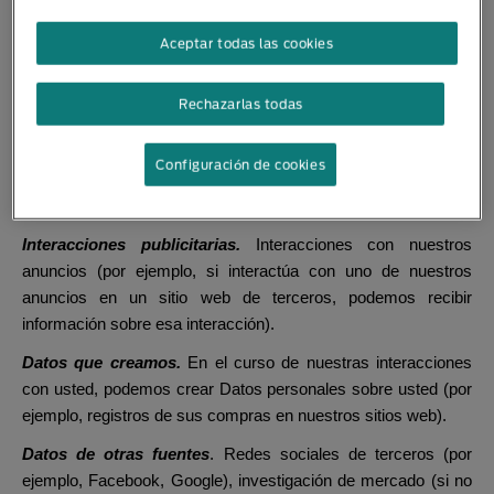
entre usted y Nestlé.
Aceptar todas las cookies
Centro de Servicios al Consumidor de Nestlé
. Llamadas a
nuestro centro de servicios al consumidor.
Rechazarlas todas
Formularios de registro en papel
. Formularios de registro
impresos o similares que recogemos a través de, por ejemplo,
Configuración de cookies
correo postal, demostraciones en tiendas, concursos y otras
promociones o eventos.
Interacciones publicitarias.
Interacciones con nuestros
anuncios (por ejemplo, si interactúa con uno de nuestros
anuncios en un sitio web de terceros, podemos recibir
información sobre esa interacción).
Datos que creamos.
En el curso de nuestras interacciones
con usted, podemos crear Datos personales sobre usted (por
ejemplo, registros de sus compras en nuestros sitios web).
Datos de otras fuentes
. Redes sociales de terceros (por
ejemplo, Facebook, Google), investigación de mercado (si no