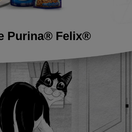
e Purina® Felix®