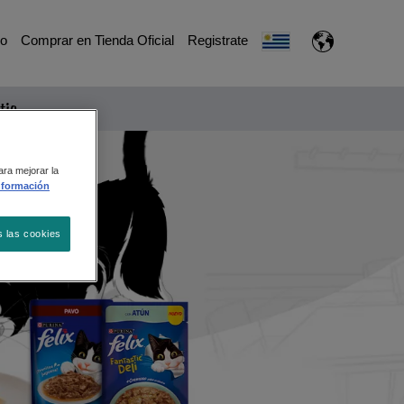
io
Comprar en Tienda Oficial
Registrate
tic
ara mejorar la
nformación
s las cookies