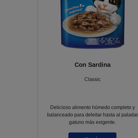
Con Sardina
Classic
ompleto y
Delicioso alimento húmedo completo y
 al paladar
balanceado para deleitar hasta al paladar
.
gatuno más exigente.