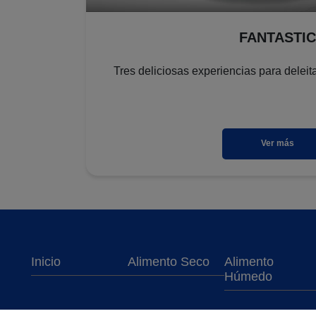
FANTASTIC
Tres deliciosas experiencias para deleit
Ver más
Menu Footer Felix
Inicio
Alimento Seco
Alimento
Húmedo