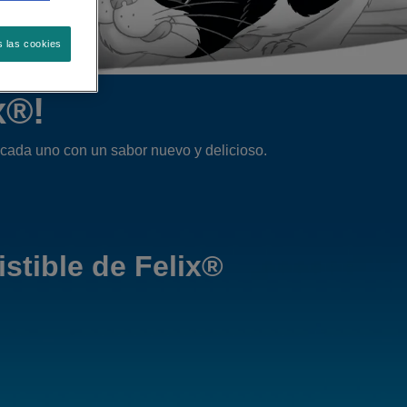
s las cookies
x®!
cada uno con un sabor nuevo y delicioso.
istible de Felix®