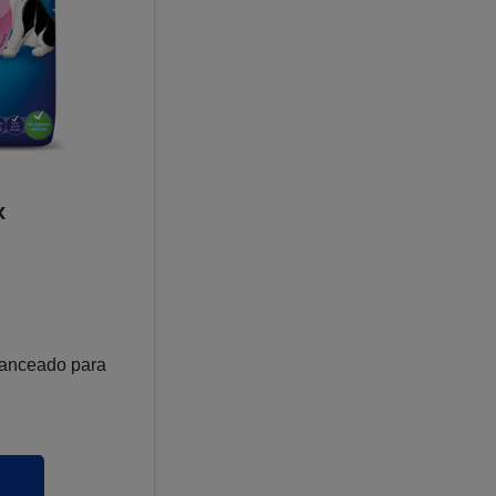
x
lanceado para