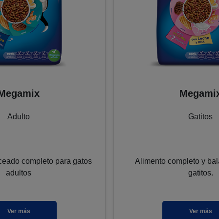
Megamix
Megami
Adulto
Gatitos
ceado completo para gatos
Alimento completo y ba
adultos
gatitos.
Ver más
Ver más