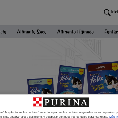
Inic
icio
Alimento Seco
Alimento Húmedo
Fantas
 en “Aceptar todas las cookies”, usted acepta que las cookies se guarden en su dispositivo p
l sitio, analizar el uso del mismo, y colaborar con nuestros estudios para marketing.
Más i