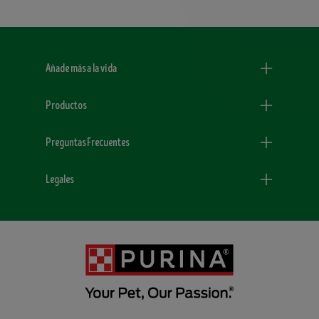
Menu Footer Dogchow
Añade más a la vida
Productos
Preguntas Frecuentes
Legales