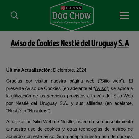
Pasar al contenido principal
Menú secundario Dog Chow
Menú Principal Dog Chow
Aviso de Cookies Nestlé del Uruguay S. A
Última Actualización
: Diciembre, 2024
Gracias por visitar nuestra página web
("
Sitio web
")
. El
presente Aviso de Cookies (en adelante el “
Aviso
”) se aplica a
la utilización de los servicios provistos a través del Sitio Web
por
Nestlé del Uruguay S.A.
y sus afiliadas (en adelante,
“
Nestlé
” o “
Nosotros
”).
Al utilizar un Sitio Web de Nestlé, usted da su consentimiento
a nuestro uso de cookies y otras tecnologías de rastreo de
acuerdo con este aviso. Si no acepta nuestro uso de cookies