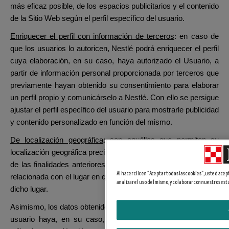
más eficaz posible, de los espacios publicitarios y el contenido
de la Sitio Web según el perfil específico del usuario.
Enriquecer el perfil con información de terceros
: en caso de
que los usuarios lo autoricen, Nestlé podrá enriquecer el perfil
cuya elaboración, en su caso, haya autorizado el Usuario, a
partir de información personal proporcionada por terceros que
previamente hayan obtenido su consentimiento para elaborar
un perfil propio y comunicárselo a Nestlé. Con ello se persigue
ajustar el perfil específico del usuario para mostrarle publicidad
y contenido personalizado en función del mismo.
De localización geográfica
: son aquéllas que permiten su
localización geográfica precisa para el cumplimiento de varias
de las finalidades anteriores, tales como mostrarle publicidad
Al hacer clic en “Aceptar todas las cookies”, usted acep
relacionada con el lugar en que se encuentre o en el idioma de
analizar el uso del mismo, y colaborar con nuestros es
dicho lugar.
Asimismo, los datos obtenidos a partir de las finalidades que el
usuario haya, en su caso, consentido, también podrán ser