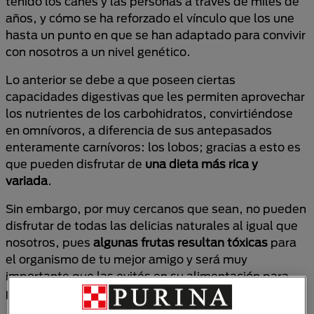
tenido los canes y las personas a través de miles de
años, y cómo se ha reforzado el vínculo que los une
hasta un punto en que se han adaptado para convivir
con nosotros a un nivel genético.
Lo anterior se debe a que poseen ciertas
capacidades digestivas que les permiten aprovechar
los nutrientes de los carbohidratos, convirtiéndose
en omnívoros, a diferencia de sus antepasados
enteramente carnívoros: los lobos; gracias a esto es
que pueden disfrutar de
una dieta más rica y
variada
.
Sin embargo, por muy cercanos que sean, no pueden
disfrutar de todas las delicias naturales al igual que
nosotros, pues
algunas frutas resultan tóxicas
para
el organismo de tu mejor amigo y será muy
importante que las evités en su alimentación para
prevenir complicaciones de salud.