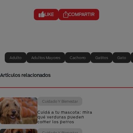
LIKE
COMPARTIR
Adulto
Adultos Mayores
Cachorro
Gatitos
Gato
Artículos relacionados
Cuidado Y Bienestar
Cuidá a tu mascota: mira
qué verduras pueden
comer los perros
Cuidado Y Bienestar