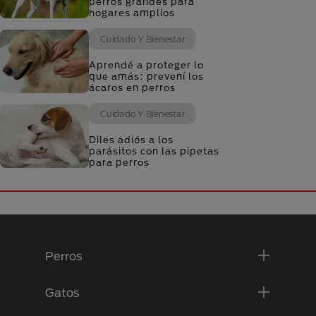
perros grandes para
hogares amplios
Cuidado Y Bienestar
Aprendé a proteger lo
que amás: prevení los
ácaros en perros
Cuidado Y Bienestar
Diles adiós a los
parásitos con las pipetas
para perros
Menú Footer Purina
Perros
Gatos