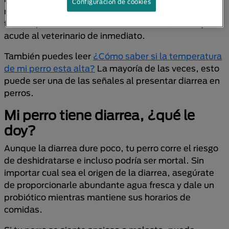
Configuración de cookies
no sólo comida, sino objetos no digeribles o hasta
tóxicos para tu mascota. En estos casos, llama y
acude al veterinario de inmediato.
También puedes leer
¿Cómo saber si la temperatura
de mi perro esta alta?
La mayoría de las veces, esto
puede ser una de las señales al presentar diarrea en
perros.
Mi perro tiene diarrea, ¿qué le
doy?
Aunque la diarrea dure poco, tu perro corre el riesgo
de deshidratarse e incluso podría ser mortal. Sin
importar cual sea el origen de la diarrea, asegúrate
de proporcionarle abundante agua fresca y dale un
probiótico mientras mantiene sus horarios de
comidas.