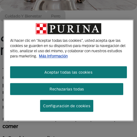
Cuidado Y Bienestar
Perro
¿Por qué mi perro
Al hacer clic en “Aceptar todas las cookies”, usted acepta que las
no quiere comer?
cookies se guarden en su dispositivo para mejorar la navegación del
sitio, analizar el uso del mismo, y colaborar con nuestros estudios
para marketing.
Más información
Tu mascota es un miembro más de la familia y
Aceptar todas las cookies
cuando notas algo extraño es normal que te
preocupes, por ejemplo, si se da el caso de que
Rechazarlas todas
rechace su comida es una señal de que tu perro no
está pasando por un buen momento. Veamos las
razones detrás de este comportamiento.
Configuración de cookies
6 probables motivos por los que tu perro no quiere
comer