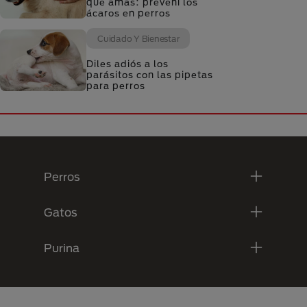
que amás: prevení los
ácaros en perros
Cuidado Y Bienestar
Diles adiós a los
parásitos con las pipetas
para perros
Menú Footer Purina
Perros
Gatos
Purina