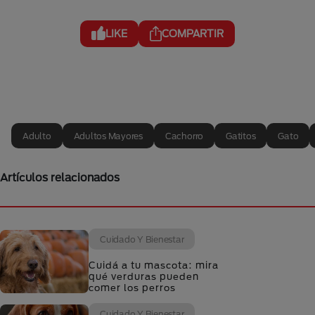
LIKE
COMPARTIR
Adulto
Adultos Mayores
Cachorro
Gatitos
Gato
Artículos relacionados
Cuidado Y Bienestar
Cuidá a tu mascota: mira
qué verduras pueden
comer los perros
Cuidado Y Bienestar