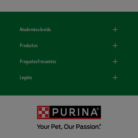
Menu Footer Dogchow
Añade más a la vida
Productos
Preguntas Frecuentes
Legales