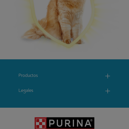
Menu footer Catchow
Productos
Legales