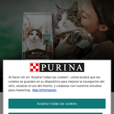
Al hacer clic en “Aceptar todas las cookies”, usted acepta que las
cookies se guarden en su dispositivo para mejorar la navegación del
sitio, analizar el uso del mismo, y colaborar con nuestros estudios
para marketing.
Más información
CONOCE TODAS NUESTRAS
Aceptar todas las cookies
MARCAS DISEÑADAS