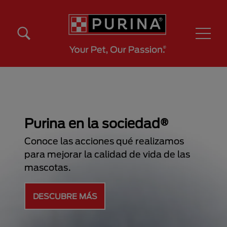
Pasar al contenido principal
Menú Secundario Purina
Menú Principal Purina
E
Purina en la sociedad®
Conoce las acciones qué realizam
para mejorar la calidad de vida de
 caspa
mascotas.
DESCUBRE MÁS