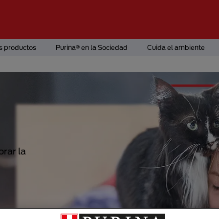
s productos
Purina® en la Sociedad
Cuida el ambiente
E
 gato.