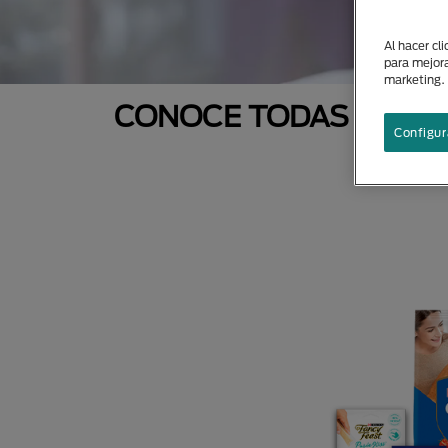
Al hacer cl
para mejora
marketing.
CONOCE TODAS NUEST
Configur
N