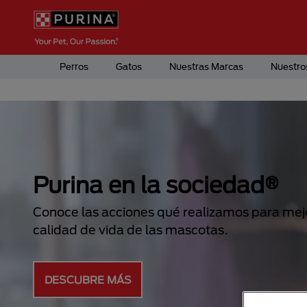
Pasar al contenido principal
Menú Secundario Purina
Menú Principal Purina
Perros
Gatos
Nuestras Marcas
Nuestro
NUEVO PRO PLAN® LIV
CLEAR®
Reduce los alérgenos en el pelo y caspa de tu
CONOCE MÁS