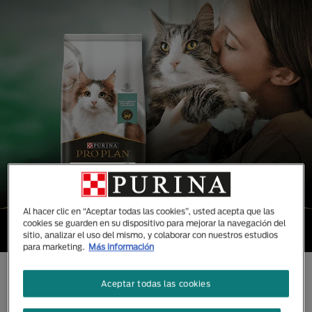
Al hacer clic en “Aceptar todas las cookies”, usted acepta que las
cookies se guarden en su dispositivo para mejorar la navegación del
sitio, analizar el uso del mismo, y colaborar con nuestros estudios
para marketing.
Más información
CONOCE TODAS NUESTRAS
Aceptar todas las cookies
MARCAS DISEÑADAS