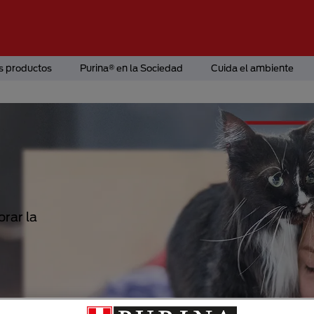
s productos
Purina® en la Sociedad
Cuida el ambiente
rar la