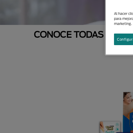
Al hacer cl
para mejora
marketing.
CONOCE TODAS NUEST
Configur
N