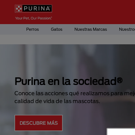
Pasar al contenido principal
Menú Secundario Purina
Menú Principal Purina
Perros
Gatos
Nuestras Marcas
Nuestro
Purina en la sociedad®
Conoce las acciones qué realizamos para mejo
calidad de vida de las mascotas.
DESCUBRE MÁS