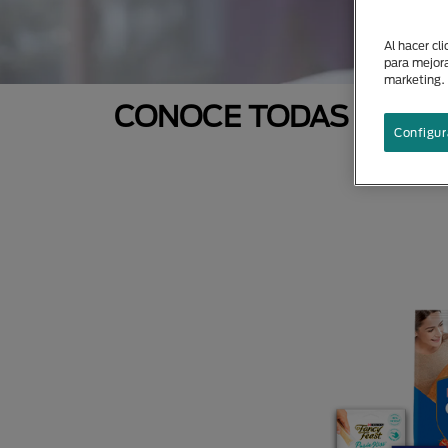
Al hacer cl
para mejora
marketing.
CONOCE TODAS NUEST
Configur
N