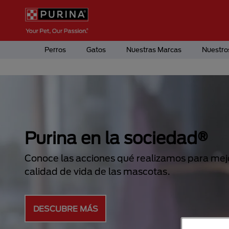
Pasar al contenido principal
Menú Secundario Purina
Menú Principal Purina
Perros
Gatos
Nuestras Marcas
Nuestro
NUEVO PRO PLAN® LIV
CLEAR®
Reduce los alérgenos en el pelo y caspa de tu
CONOCE MÁS