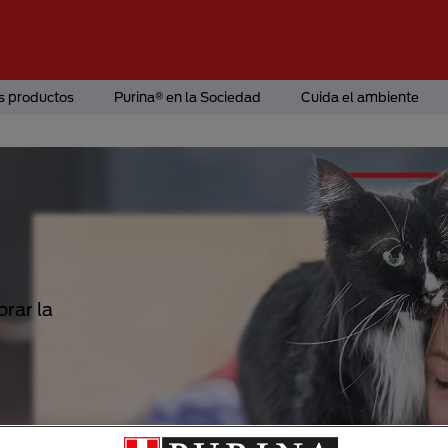
s productos
Purina® en la Sociedad
Cuida el ambiente
E
 gato.