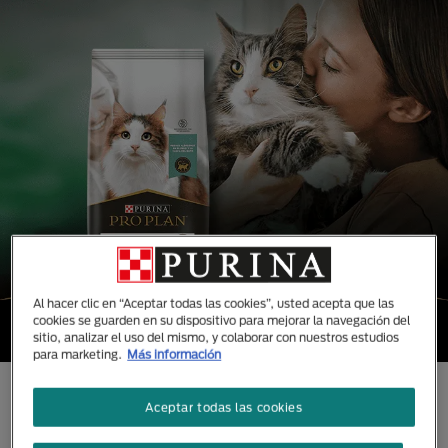
Al hacer clic en “Aceptar todas las cookies”, usted acepta que las
cookies se guarden en su dispositivo para mejorar la navegación del
sitio, analizar el uso del mismo, y colaborar con nuestros estudios
para marketing.
Más información
CONOCE TODAS NUESTRAS
Aceptar todas las cookies
MARCAS DISEÑADAS