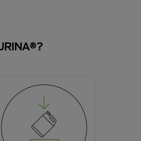
URINA®?