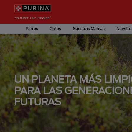
Pasar al contenido principal
Menú Secundario Purina
Menú Principal Purina
Perros
Gatos
Nuestras Marcas
Nuestro
UN PLANETA MÁS LIMP
PARA LAS GENERACION
FUTURAS