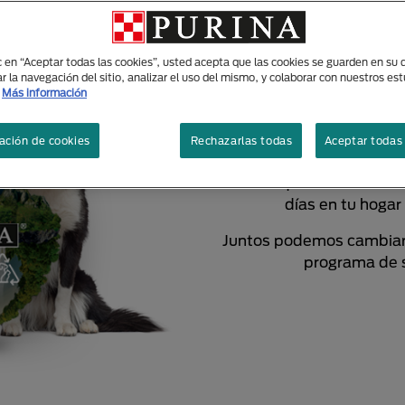
ic en “Aceptar todas las cookies”, usted acepta que las cookies se guarden en su d
r la navegación del sitio, analizar el uso del mismo, y colaborar con nuestros es
Más información
Construyamos j
ación de cookies
Rechazarlas todas
Aceptar todas 
de
¿Sabias que una bolsa d
días en tu hogar
Juntos podemos cambiar 
programa de s