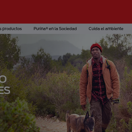
s productos
Purina® en la Sociedad
Cuida el ambiente
IO
ES