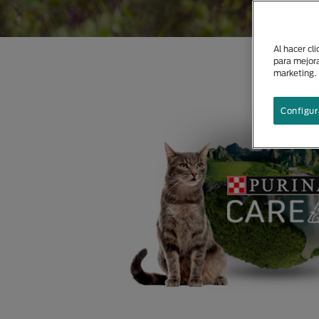
Al hacer cl
para mejora
marketing.
Configur